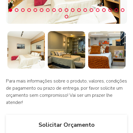
1
2
3
4
5
6
7
8
9
10
11
12
13
14
15
16
17
18
19
20
Para mais informações sobre o produto, valores, condições
de pagamento ou prazo de entrega, por favor solicite um
orçamento sem compromisso! Vai ser um prazer lhe
atender!
Solicitar Orçamento